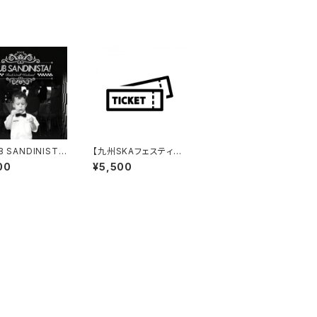
B SANDINIST
【九州SKAフェスティバ
 Rock'n'R
ル】2026 オリジナルデ
00
¥5,500
eekend(7'EP)
ザイン・チケット