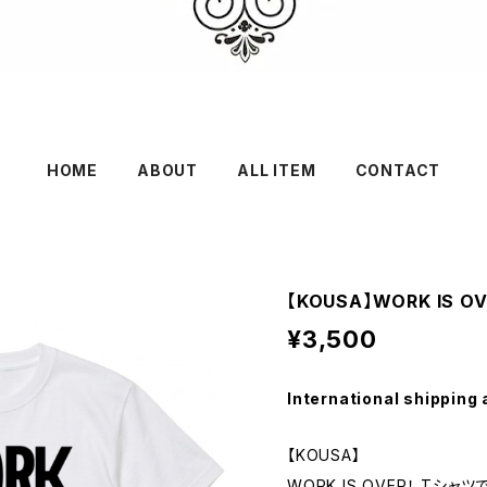
HOME
ABOUT
ALL ITEM
CONTACT
【KOUSA】WORK IS O
¥3,500
International shipping 
【KOUSA】
WORK IS OVER！ Tシャツ