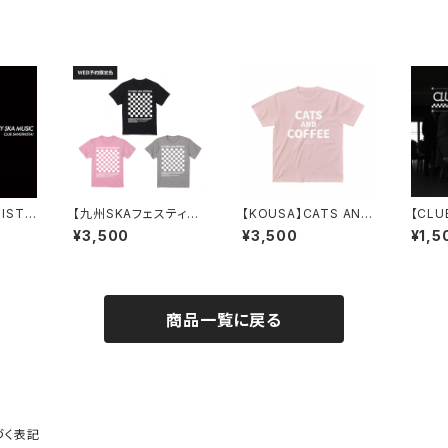
NIST
【九州SKAフェスティバ
【KOUSA】CATS AND
【CLU
A MUS
ル】【WEB限定】2026
COFFEE オーガニック
A!】【再入荷】
¥3,500
¥3,500
¥1,5
フロントチェック Tシャ
コットンTシャツ(D-PIN
oll W
ツ(黒、ピンク、グレー)
K)
商品一覧に戻る
づく表記