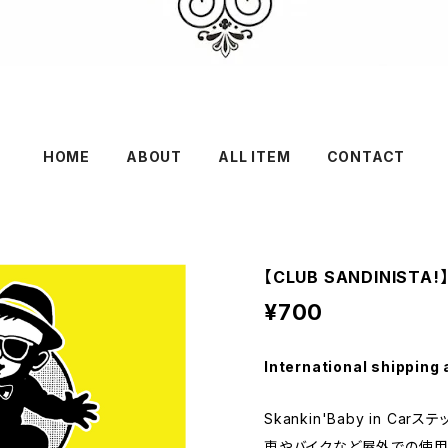
HOME
ABOUT
ALL ITEM
CONTACT
【CLUB SANDINISTA!】
¥700
International shipping 
Skankin'Baby in Carス
車やバイクなど屋外での使