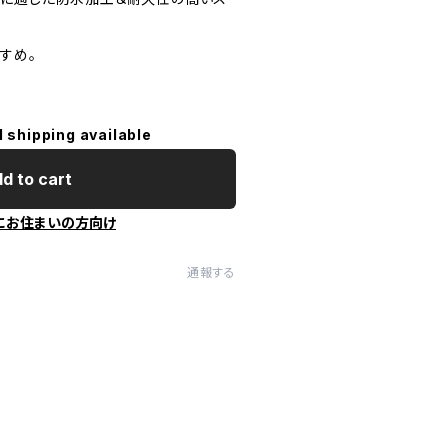
すめ。
l shipping available
d to cart
にお住まいの方向け
通報する