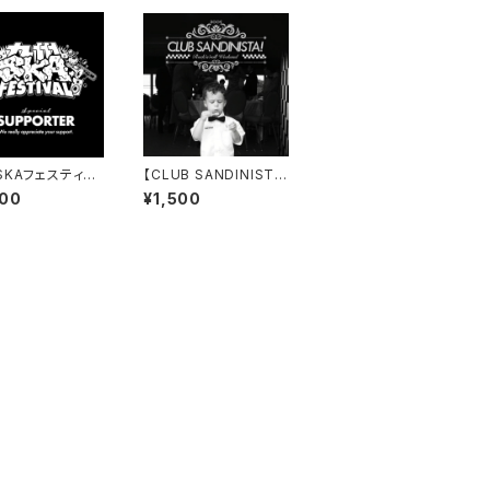
SKAフェスティバ
【CLUB SANDINIST
026 一口協賛
A!】【再入荷】 Rock'n'R
000
¥1,500
oll Weekend(7'EP)