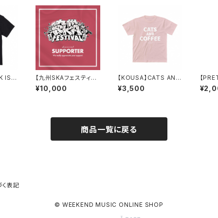
 IS
【九州SKAフェスティバ
【KOUSA】CATS AND
【PRE
BK)
ル】2026 協賛(梅) チケ
COFFEE オーガニック
CATS
¥10,000
¥3,500
¥2,
ット付
コットンTシャツ(D-PIN
ラージ
K)
商品一覧に戻る
づく表記
© WEEKEND MUSIC ONLINE SHOP