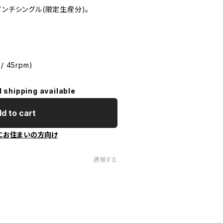
の7インチシングル(限定生産分)。
 / 45rpm)
l shipping available
d to cart
にお住まいの方向け
通報する