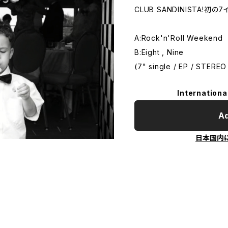
CLUB SANDINISTA!初
A:Rock'n'Roll Weekend
B:Eight , Nine
(7" single / EP / STEREO
Internationa
Ad
日本国内