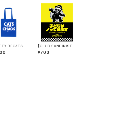
TTY BECATS】
【CLUB SANDINIST
 FROM CHAOS
A!】Skankin Baby in
000
¥700
・トートバッグ
Car